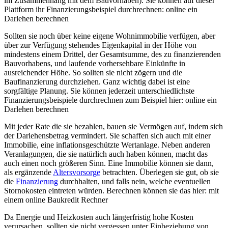
im Zusammenhang mit dem Bauvorhaben). Sie können auf dieser
Plattform ihr Finanzierungsbeispiel durchrechnen: online ein
Darlehen berechnen
Sollten sie noch über keine eigene Wohnimmobilie verfügen, aber
über zur Verfügung stehendes Eigenkapital in der Höhe von
mindestens einem Drittel, der Gesamtsumme, des zu finanzierenden
Bauvorhabens, und laufende vorhersehbare Einkünfte in
ausreichender Höhe. So sollten sie nicht zögern und die
Baufinanzierung durchziehen. Ganz wichtig dabei ist eine
sorgfältige Planung. Sie können jederzeit unterschiedlichste
Finanzierungsbeispiele durchrechnen zum Beispiel hier: online ein
Darlehen berechnen
Mit jeder Rate die sie bezahlen, bauen sie Vermögen auf, indem sich
der Darlehensbetrag vermindert. Sie schaffen sich auch mit einer
Immobilie, eine inflationsgeschützte Wertanlage. Neben anderen
Veranlagungen, die sie natürlich auch haben können, macht das
auch einen noch größeren Sinn. Eine Immobilie können sie dann,
als ergänzende
Altersvorsorge
betrachten. Überlegen sie gut, ob sie
die
Finanzierung
durchhalten, und falls nein, welche eventuellen
Stornokosten eintreten würden. Berechnen können sie das hier: mit
einem online Baukredit Rechner
Da Energie und Heizkosten auch längerfristig hohe Kosten
verursachen, sollten sie nicht vergessen unter Einbeziehung von