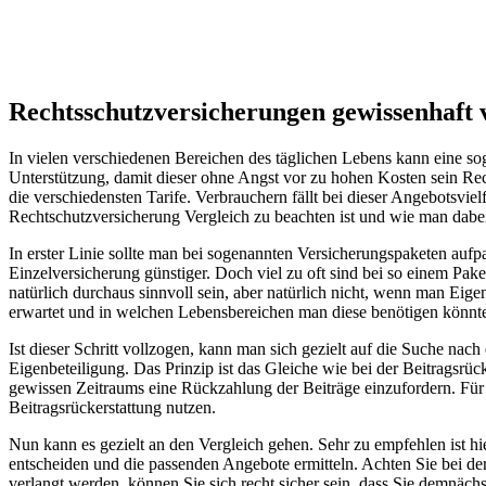
Rechtsschutzversicherungen gewissenhaft 
In vielen verschiedenen Bereichen des täglichen Lebens kann eine so
Unterstützung, damit dieser ohne Angst vor zu hohen Kosten sein Re
die verschiedensten Tarife. Verbrauchern fällt bei dieser Angebotsvi
Rechtschutzversicherung Vergleich zu beachten ist und wie man dabei
In erster Linie sollte man bei sogenannten Versicherungspaketen aufpa
Einzelversicherung günstiger. Doch viel zu oft sind bei so einem Pake
natürlich durchaus sinnvoll sein, aber natürlich nicht, wenn man Eig
erwartet und in welchen Lebensbereichen man diese benötigen könnte.
Ist dieser Schritt vollzogen, kann man sich gezielt auf die Suche n
Eigenbeteiligung. Das Prinzip ist das Gleiche wie bei der Beitragsrü
gewissen Zeitraums eine Rückzahlung der Beiträge einzufordern. Für w
Beitragsrückerstattung nutzen.
Nun kann es gezielt an den Vergleich gehen. Sehr zu empfehlen ist hi
entscheiden und die passenden Angebote ermitteln. Achten Sie bei de
verlangt werden, können Sie sich recht sicher sein, dass Sie demnäc