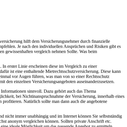
versicherung hilft dem Versicherungsnehmer durch finanzielle
pfehlen. Je nach den individuellen Ansprüchen und Risiken gibt es
einen gewissenhaften vergleich nehmen Sollte. Was beim
In erster Linie erscheinen diese im Vergleich zu einer
 dafür ist eine enthaltende Mietrechtsschutzversicherung. Diese kann
t einmal vor Augen führen, was man von so einer Rechtsschutz
t mit den einzelnen Versicherungsangeboten auseinanderzusetzen.
ar Informationen sinnvoll. Dazu gehört auch das Thema
glichkeit, bei Nichtinanspruchnahme der Versicherung, innerhalb eines
 profitieren. Natürlich sollte man dann auch die angebotene
ind nicht immer unabhängig und im Internet können Sie selbstständig
hst anonym vergleichen können. Sollten private Anschrift etc.
 eine ideale Möglichkeit um das passende Angebot zu ermitteln.