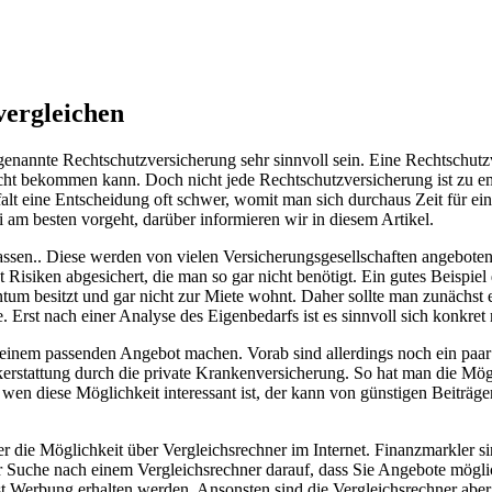
vergleichen
genannte Rechtschutzversicherung sehr sinnvoll sein. Eine Rechtschutz
cht bekommen kann. Doch nicht jede Rechtschutzversicherung ist zu em
elfalt eine Entscheidung oft schwer, womit man sich durchaus Zeit für 
 am besten vorgeht, darüber informieren wir in diesem Artikel.
ssen.. Diese werden von vielen Versicherungsgesellschaften angeboten. 
t Risiken abgesichert, die man so gar nicht benötigt. Ein gutes Beispiel
entum besitzt und gar nicht zur Miete wohnt. Daher sollte man zunächs
 Erst nach einer Analyse des Eigenbedarfs ist es sinnvoll sich konkre
ach einem passenden Angebot machen. Vorab sind allerdings noch ein pa
ckerstattung durch die private Krankenversicherung. So hat man die Mö
en diese Möglichkeit interessant ist, der kann von günstigen Beiträgen
er die Möglichkeit über Vergleichsrechner im Internet. Finanzmarkler s
r Suche nach einem Vergleichsrechner darauf, dass Sie Angebote möglic
hst Werbung erhalten werden. Ansonsten sind die Vergleichsrechner aber