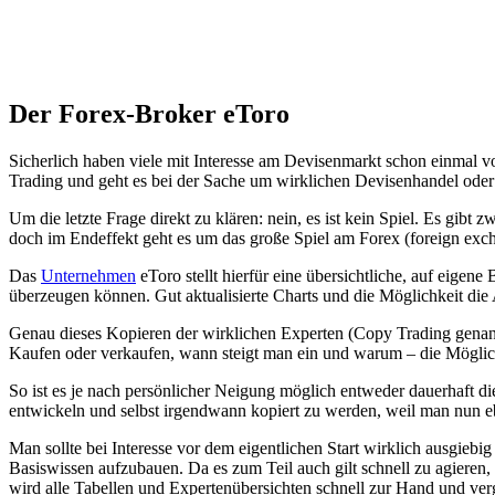
Der Forex-Broker eToro
Sicherlich haben viele mit Interesse am Devisenmarkt schon einmal v
Trading und geht es bei der Sache um wirklichen Devisenhandel oder 
Um die letzte Frage direkt zu klären: nein, es ist kein Spiel. Es gi
doch im Endeffekt geht es um das große Spiel am Forex (foreign exc
Das
Unternehmen
eToro stellt hierfür eine übersichtliche, auf eigene
überzeugen können. Gut aktualisierte Charts und die Möglichkeit die 
Genau dieses Kopieren der wirklichen Experten (Copy Trading genannt
Kaufen oder verkaufen, wann steigt man ein und warum – die Möglic
So ist es je nach persönlicher Neigung möglich entweder dauerhaft di
entwickeln und selbst irgendwann kopiert zu werden, weil man nun eb
Man sollte bei Interesse vor dem eigentlichen Start wirklich ausgie
Basiswissen aufzubauen. Da es zum Teil auch gilt schnell zu agieren,
wird alle Tabellen und Expertenübersichten schnell zur Hand und verg