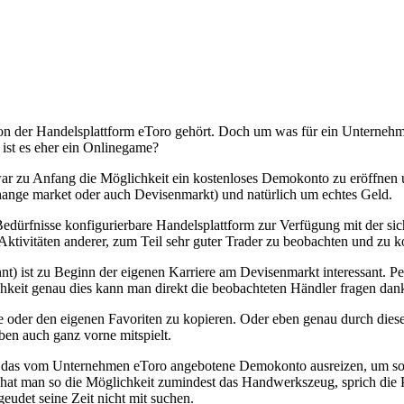
on der Handelsplattform eToro gehört. Doch um was für ein Unternehme
ist es eher ein Onlinegame?
bt zwar zu Anfang die Möglichkeit ein kostenloses Demokonto zu eröffne
hange market oder auch Devisenmarkt) und natürlich um echtes Geld.
 Bedürfnisse konfigurierbare Handelsplattform zur Verfügung mit der sich
Aktivitäten anderer, zum Teil sehr guter Trader zu beobachten und zu k
) ist zu Beginn der eigenen Karriere am Devisenmarkt interessant. Pe
hkeit genau dies kann man direkt die beobachteten Händler fragen da
e oder den eigenen Favoriten zu kopieren. Oder eben genau durch diese 
en auch ganz vorne mitspielt.
big das vom Unternehmen eToro angebotene Demokonto ausreizen, um so 
 hat man so die Möglichkeit zumindest das Handwerkszeug, sprich die Pl
eudet seine Zeit nicht mit suchen.